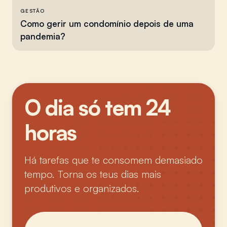
GESTÃO
Como gerir um condomínio depois de uma
pandemia?
O dia só tem 24
horas
Há tarefas que te consomem demasiado
tempo. Torna os teus dias mais
produtivos e organizados.