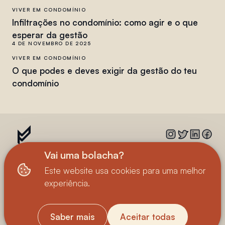
VIVER EM CONDOMÍNIO
Infiltrações no condomínio: como agir e o que
esperar da gestão
4 DE NOVEMBRO DE 2025
VIVER EM CONDOMÍNIO
O que podes e deves exigir da gestão do teu
condomínio
Vai uma bolacha?
Este website usa cookies para uma melhor
© 2023—2025
Loft 156
• Todos os direitos
experiência.
reservados
Política de Privacidade
Termos e Condições
Saber mais
Aceitar todas
Cookies