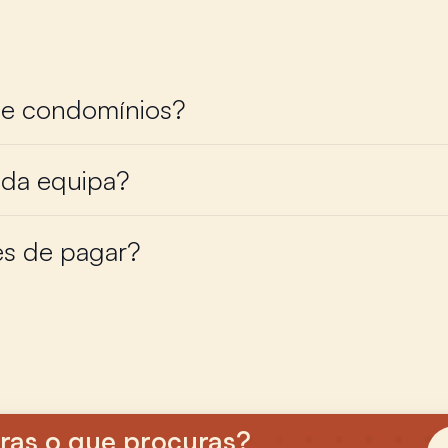
e condomínios?
 da equipa?
es de pagar?
ras o que procuras?