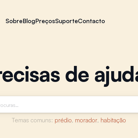
Sobre
Blog
Preços
Suporte
Contacto
recisas de ajud
Temas comuns:
prédio
,
morador
,
habitação