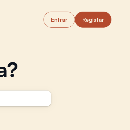
Entrar
Registar
a?