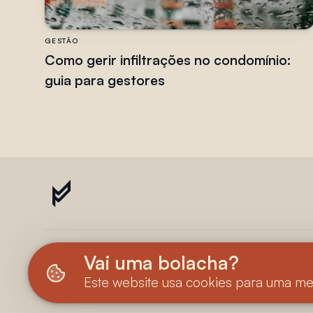
GESTÃO
Como gerir infiltrações no condomínio:
guia para gestores
Vai uma bolacha?
© 2023—2025
Loft 156
• Todos os direitos
Este website usa cookies para uma me
Política de Privacidade
Termos e Condições
C