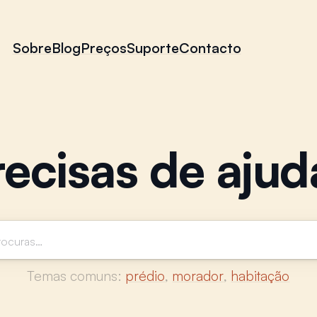
Sobre
Blog
Preços
Suporte
Contacto
recisas de ajud
Temas comuns:
prédio
,
morador
,
habitação