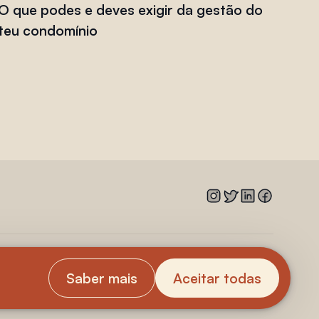
O que podes e deves exigir da gestão do
teu condomínio
Saber mais
Aceitar todas
REGISTAR