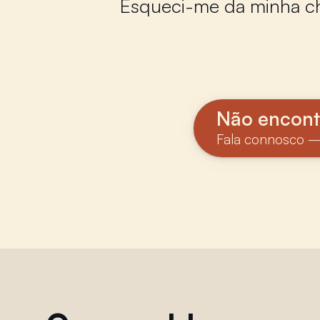
Esqueci-me da minha ch
Não encont
Fala connosco —