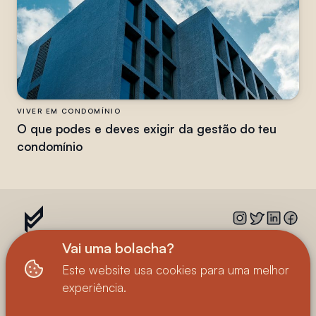
VIVER EM CONDOMÍNIO
O que podes e deves exigir da gestão do teu
condomínio
Vai uma bolacha?
Este website usa cookies para uma melhor
© 2023—2025
Loft 156
• Todos os direitos
experiência.
reservados
Política de Privacidade